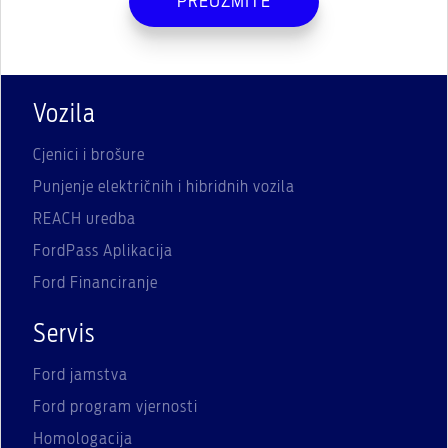
PREUZMITE
Vozila
Cjenici i brošure
Punjenje električnih i hibridnih vozila
REACH uredba
FordPass Aplikacija
Ford Financiranje
Servis
Ford jamstva
Ford program vjernosti
Homologacija