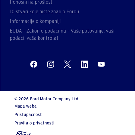
Ponosni na prošlost
10 stvari koje niste znali o Fordu
Informacije o kompaniji
EUDA - Zakon o podacima - Vaše putovanje, vaši
podaci, vaša kontrola!
© 2026 Ford Motor Company Ltd
Mapa weba
Pristupačnost
Pravila o privatnosti