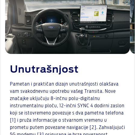
Unutrašnjost
Pametan i praktičan dizajn unutrašnjosti olakšava
vam svakodnevnu upotrebu vašeg Transita. Nove
značajke uključuju 8-inčnu polu-digitalnu
instrumentalnu ploču, 12-inčni SYNC 4 dodirni zaslon
koji se istovremeno povezuje s dva pametna telefona
[1] i pruža informacije o stvarnom vremenu u
prometu putem povezane navigacije [2]. Zahvaljujući
5G modemu [3] osigurana je brza povezanost.