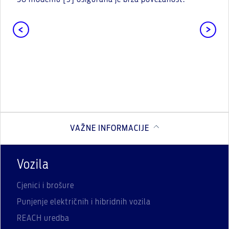
VAŽNE INFORMACIJE
Vozila
Cjenici i brošure
Punjenje električnih i hibridnih vozila
REACH uredba