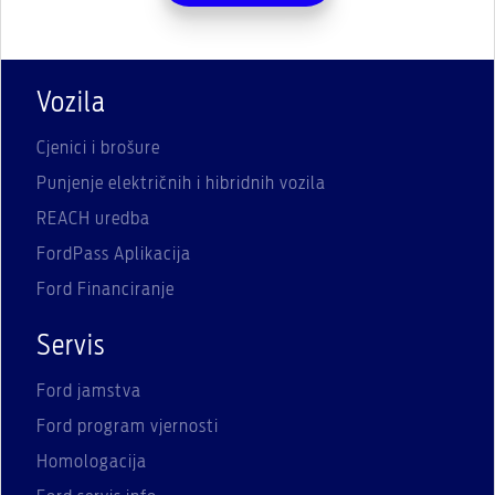
Vozila
Cjenici i brošure
Punjenje električnih i hibridnih vozila
REACH uredba
FordPass Aplikacija
Ford Financiranje
Servis
Ford jamstva
Ford program vjernosti
Homologacija