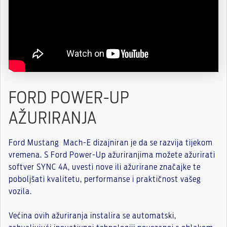
FORD POWER-UP
AŽURIRANJA
Ford Mustang Mach-E dizajniran je da se razvija tijekom
vremena. S Ford Power-Up ažuriranjima možete ažurirati
softver SYNC 4A, uvesti nove ili ažurirane značajke te
poboljšati kvalitetu, performanse i praktičnost vašeg
vozila.
Većina ovih ažuriranja instalira se automatski,