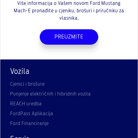
Više informacija o Vašem novom Ford Mustang
Mach-E pronađite u cjeniku, brošuri i priručniku za
vlasnika.
PREUZMITE
Vozila
Cjenici i brošure
Punjenje električnih i hibridnih vozila
REACH uredba
FordPass Aplikacija
Ford Financiranje