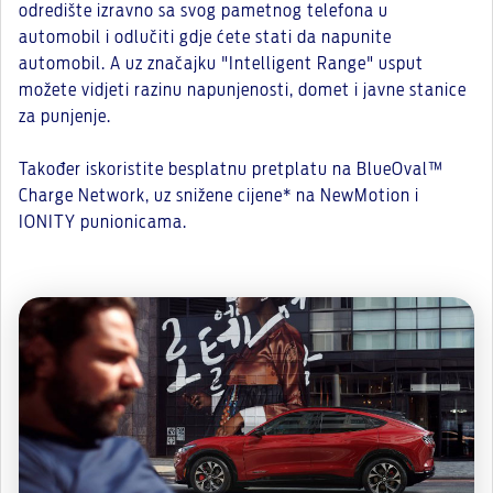
odredište izravno sa svog pametnog telefona u
automobil i odlučiti gdje ćete stati da napunite
automobil. A uz značajku "Intelligent Range" usput
možete vidjeti razinu napunjenosti, domet i javne stanice
za punjenje.
Također iskoristite besplatnu pretplatu na BlueOval™
Charge Network, uz snižene cijene* na NewMotion i
IONITY punionicama.