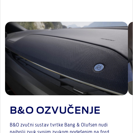
B&O OZVUČENJE
B&O zvučni sustav tvrtke Bang & Olufsen nudi
najbolji zvuk svojim zvukom podešenim na ford