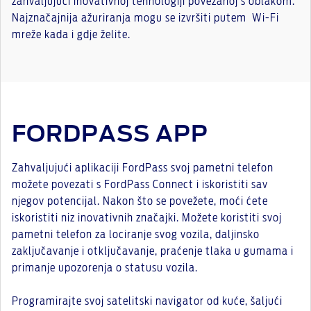
zahvaljujući inovativnoj tehnologiji povezanoj s oblakom.
Najznačajnija ažuriranja mogu se izvršiti putem Wi-Fi
mreže kada i gdje želite.
FORDPASS APP
Zahvaljujući aplikaciji FordPass svoj pametni telefon
možete povezati s FordPass Connect i iskoristiti sav
njegov potencijal. Nakon što se povežete, moći ćete
iskoristiti niz inovativnih značajki. Možete koristiti svoj
pametni telefon za lociranje svog vozila, daljinsko
zaključavanje i otključavanje, praćenje tlaka u gumama i
primanje upozorenja o statusu vozila.
Programirajte svoj satelitski navigator od kuće, šaljući