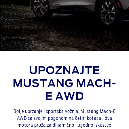
UPOZNAJTE
MUSTANG MACH-
E AWD
Bolje ubrzanje i sportska vožnja, Mustang Mach-E
AWD sa svojim pogonom na četiri kotača i dva
motora pruža za dinamično i ugodno iskustvo