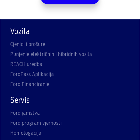
Vozila
Cjenici i brošure
Punjenje električnih i hibridnih vozila
REACH uredba
FordPass Aplikacija
Ford Financiranje
Servis
Ford jamstva
Ford program vjernosti
Homologacija