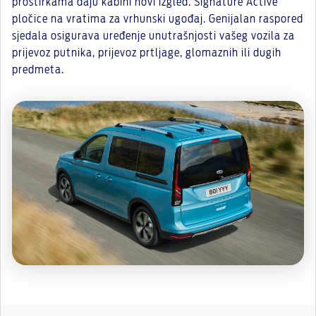
prostirkama daju kabini novi izgled. Signature Active
pločice na vratima za vrhunski ugođaj. Genijalan raspored
sjedala osigurava uređenje unutrašnjosti vašeg vozila za
prijevoz putnika, prijevoz prtljage, glomaznih ili dugih
predmeta.