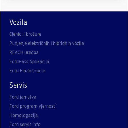
Vozila
Cjenici i brošure
Punjenje električnih i hibridnih vozila
REACH uredba
FordPass Aplikacija
Ford Financiranje
Servis
Ford jamstva
Ford program vjernosti
Homologacija
Ford servis info