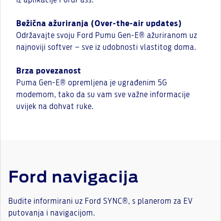
iz aplikacije FordPass.
Bežična ažuriranja (Over-the-air updates)
Održavajte svoju Ford Pumu Gen-E® ažuriranom uz
najnoviji softver – sve iz udobnosti vlastitog doma.
Brza povezanost
Puma Gen-E® opremljena je ugrađenim 5G
modemom, tako da su vam sve važne informacije
uvijek na dohvat ruke.
Ford navigacija
Budite informirani uz Ford SYNC®, s planerom za EV
putovanja i navigacijom.