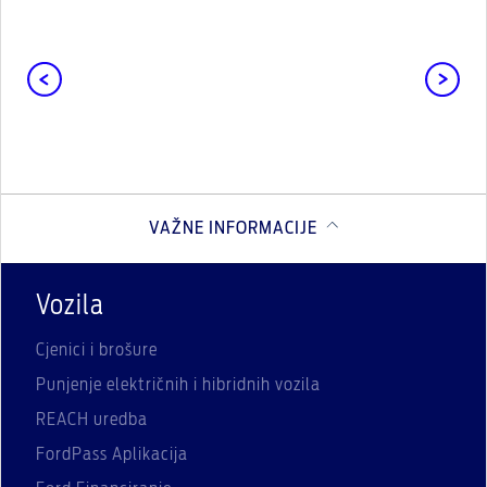
VAŽNE INFORMACIJE
Vozila
Cjenici i brošure
Punjenje električnih i hibridnih vozila
REACH uredba
FordPass Aplikacija