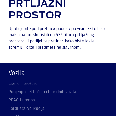
PRTLJAŽNI
PROSTOR
Upotrijebite pod pretinca podesiv po visini kako biste
maksimalno iskoristili do 572 litara prtljažnog
prostora ili podijelite pretinac kako biste lakše
spremili i držali predmete na sigurnom.
Vozila
Cjenici i brošure
Punjenje električnih i hibridnih vozila
REACH uredba
FordPass Aplikacija