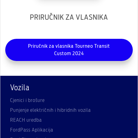
PRIRUČNIK ZA VLASNIKA
Priručnik za vlasnika Tourneo Transit
Custom 2024
Vozila
Cjenici i brošure
Punjenje električnih i hibridnih vozila
REACH uredba
FordPass Aplikacija